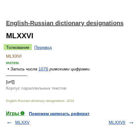
English-Russian dictionary designations
MLXXVI
Толкование
Перевод
MLXXVI
матем.
•
Запись числа
1076
римскими цифрами
.
—————
[url]]
Корпус параллельных текстов
English-Russian dictionary designations
.
2014
.
Игры ⚽
Поможем написать реферат
MLXXV
MLXXVII