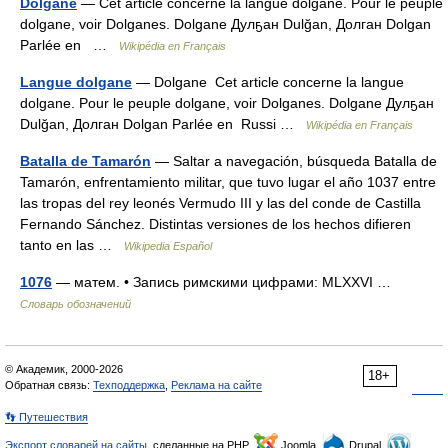
Dolgane
— Cet article concerne la langue dolgane. Pour le peuple
dolgane, voir Dolganes. Dolgane Дулҕан Dulğan, Долган Dolgan
Parlée en …
Wikipédia en Français
Langue dolgane
— Dolgane Cet article concerne la langue
dolgane. Pour le peuple dolgane, voir Dolganes. Dolgane Дулҕан
Dulğan, Долган Dolgan Parlée en Russi …
Wikipédia en Français
Batalla de Tamarón
— Saltar a navegación, búsqueda Batalla de
Tamarón, enfrentamiento militar, que tuvo lugar el año 1037 entre
las tropas del rey leonés Vermudo III y las del conde de Castilla
Fernando Sánchez. Distintas versiones de los hechos difieren
tanto en las …
Wikipedia Español
1076
— матем. • Запись римскими цифрами: MLXXVI …
Словарь обозначений
© Академик, 2000-2026
18+
Обратная связь:
Техподдержка
,
Реклама на сайте
👣 Путешествия
Экспорт словарей на сайты
, сделанные на PHP,
Joomla,
Drupal,