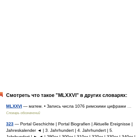
Смотреть что такое "MLXXVI" в других словарях:
MLXXVI
— матем. • Запись числа 1076 римскими цифрами …
Словарь обозначений
323
— Portal Geschichte | Portal Biografien | Aktuelle Ereignisse |
Jahreskalender ◄ | 3. Jahrhundert | 4. Jahrhundert | 5.
Jahrhundert | ► ◄ | 290er | 300er | 310er | 320er | 330er | 340er |