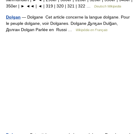
350er | ► ◄◄ | ◄ | 319 | 320 | 321 | 322 …
Deutsch Wikipedia
Dolgan
— Dolgane Cet article concerne la langue dolgane. Pour
le peuple dolgane, voir Dolganes. Dolgane Дулҕан Dulğan,
Долган Dolgan Parlée en Russi …
Wikipédia en Français